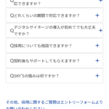
Q
提案します。
採用支援・Web制作・IT導入・デザイン・デジタルサ
応できますか？
A
イネージなどを組み合わせ、企業課題に合わせたトー
はい、対応可能です。
Q
どれくらいの期間で対応できますか？
タルサポートをご提供しています。
A
現在運用中のホームページやシステムを活かしなが
ら、改善・リニューアル・運用支援をご提案します。
ご依頼内容によって異なります。
デジタルサイネージの導入が初めてでも大丈夫
Q
A
お急ぎの案件にも可能な限り対応いたしますので、ま
ですか？
ずはご希望のスケジュールをご相談ください。
はい、お任せください。
Q
採用についても相談できますか？
A
機器選定から設置、コンテンツ制作、運用サポートま
で一貫して対応いたします。
はい。
Q
契約後もサポートしてもらえますか？
採用戦略の立案から求人媒体の運用、採用広報、面接
A
支援まで、企業の採用活動をトータルでサポートして
はい。
Q
SKY'Sの強みは何ですか？
います。
A
制作・導入して終わりではなく、運用改善や保守、継
続的なご提案まで伴走いたします。
私たちは「人」と「IT」の両面から企業の課題を解決
できることが強みです。
採用支援・IT導入・Web制作・デザイン・デジタルサ
その他、採用に関するご質問はエントリーフォームより
A
イネージなど、それぞれを個別に提供するのではな
お問い合わせください