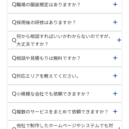
Q
職場の服装規定はありますか？
A
当社には未経験から活躍する社員も多数おりますので
ご安心ください。
オフィスカジュアル基本ですが、外部ミーティングで
A
Q
採用後の研修はありますか？
はフォーマルを推奨しています。
新入社員向けに全社オリエンテーションと職種別専門
何から相談すればいいかわからないのですが、
A
Q
研修を実施しています。
大丈夫ですか？
はい、大丈夫です。「採用がうまくいかない」「業務
Q
相談や見積もりは無料ですか？
を効率化したい」「ホームページを作りたい」など、
A
課題が漠然としていても問題ありません。現状をヒア
はい、初回のご相談・ヒアリング・お見積もりは無料
A
Q
対応エリアを教えてください。
リングし最適な解決方法をご提案します。
です。お気軽にお問い合わせください。
愛知県を中心に全国対応しています。
Q
小規模な会社でも依頼できますか？
A
オンラインでのお打ち合わせも可能なため、遠方のお
客様も安心してご相談いただけます。
もちろんです。
Q
複数のサービスをまとめて依頼できますか？
個人事業主様から中小企業、大手企業まで幅広くご支
A
援しています。企業規模に合わせた最適なプランをご
はい、可能です。
他社で制作したホームページやシステムでも対